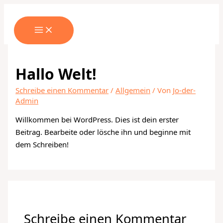
Zum
Hier
Name*
E-
Website
Inhalt
eingeben…
Mail-
springen
Adresse*
Hallo Welt!
Schreibe einen Kommentar
/
Allgemein
/ Von
Jo-der-
Admin
Willkommen bei WordPress. Dies ist dein erster
Beitrag. Bearbeite oder lösche ihn und beginne mit
dem Schreiben!
Schreibe einen Kommentar